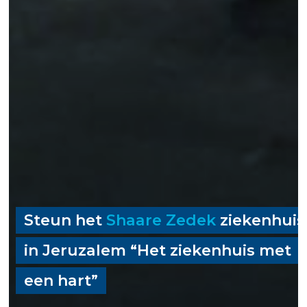
Steun het
Shaare Zedek
ziekenhuis
in Jeruzalem “Het ziekenhuis met
een hart”