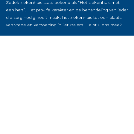
Zedek ziekenhuis staat bekend als “Het ziekenhuis met
een hart”. Het pro-life karakter en de behandeling van ieder
die zorg nodig heeft maakt het ziekenhuis tot een plaats
van vrede en verzoening in Jeruzalem. Helpt u ons mee?
>
Lees meer over het ziekenhuis