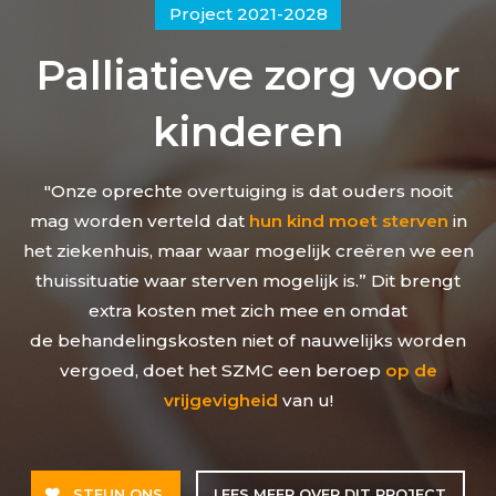
Project 2021-2028
Palliatieve zorg voor
kinderen
"Onze oprechte overtuiging is dat ouders nooit
mag worden verteld dat
hun kind moet sterven
in
het ziekenhuis, maar waar mogelijk creëren we een
thuissituatie waar sterven mogelijk is.” Dit brengt
extra kosten met zich mee en omdat
de behandelingskosten niet of nauwelijks worden
vergoed, doet het SZMC een beroep
op de
vrijgevigheid
van u!
STEUN ONS
LEES MEER OVER DIT PROJECT