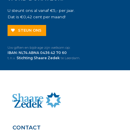
U steunt ons al vanaf €5,- per jaar.
Dat is €0,42 cent per maand!
STEUN ONS
Uw giften en bijdrage zijn welkom op:
IBAN: NL74 ABNA 0436 42 70 60
t.n.v.
Stichting Shaare Zedek
te Leerdam.
CONTACT