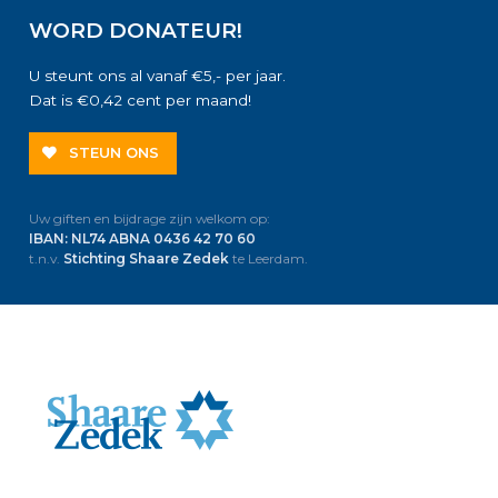
WORD DONATEUR!
U steunt ons al vanaf €5,- per jaar.
Dat is €0,42 cent per maand!
STEUN ONS
Uw giften en bijdrage zijn welkom op:
IBAN: NL74 ABNA 0436 42 70 60
t.n.v.
Stichting Shaare Zedek
te Leerdam.