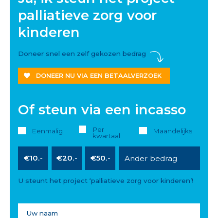
palliatieve zorg voor
kinderen
Doneer snel een zelf gekozen bedrag
DONEER NU VIA EEN BETAALVERZOEK
Of steun via een incasso
Per
Eenmalig
Maandelijks
kwartaal
€10.-
€20.-
€50.-
U steunt het project ‘palliatieve zorg voor kinderen’!