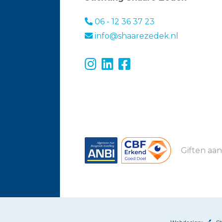
06 - 12 36 37 23
info@shaarezedek.nl
Giften aan