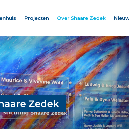
kenhuis
Projecten
Over Shaare Zedek
Nieu
Shaare Zedek