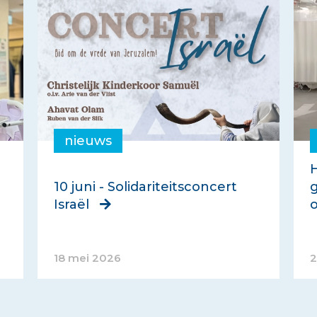
nieuws
H
10 juni - Solidariteitsconcert
g
Israël
18 mei 2026
2